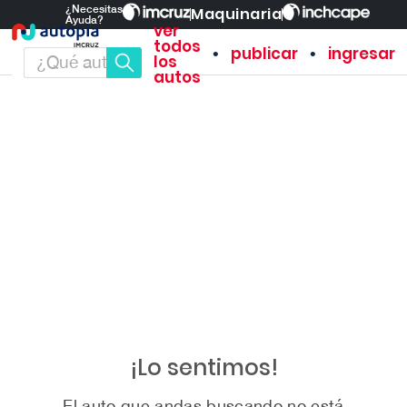
¿Necesitas
Maquinaria
Ayuda?
ver
todos
•
•
publicar
ingresar
los
autos
¡Lo sentimos!
El auto que andas buscando no está