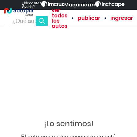
¿Necesitas
Maquinaria
Ayuda?
ver
todos
•
•
publicar
ingresar
los
autos
¡Lo sentimos!
El auto que andas buscando no está