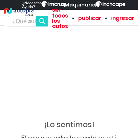
¿Necesitas
Maquinaria
Ayuda?
ver
todos
•
•
publicar
ingresar
los
autos
¡Lo sentimos!
El auto que andas buscando no está