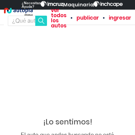
¿Necesitas
Maquinaria
Ayuda?
ver
todos
•
•
publicar
ingresar
los
autos
¡Lo sentimos!
El auto que andas buscando no está