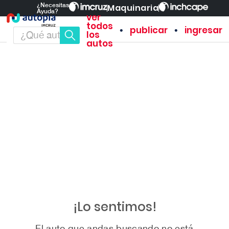
¿Necesitas
Maquinaria
Ayuda?
ver
todos
•
•
publicar
ingresar
los
autos
¡Lo sentimos!
El auto que andas buscando no está