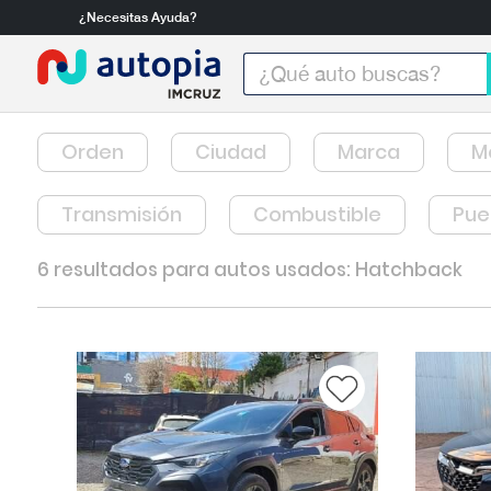
¿Necesitas Ayuda?
Orden
Ciudad
Marca
M
Transmisión
Combustible
Pue
6 resultados para autos usados: Hatchback