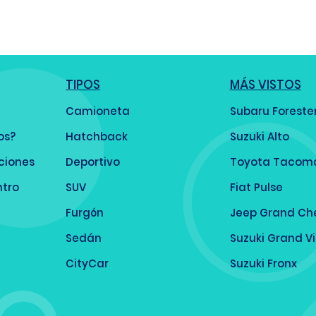
TIPOS
MÁS VISTOS
Camioneta
Subaru Foreste
os?
Hatchback
Suzuki Alto
ciones
Deportivo
Toyota Tacom
ntro
SUV
Fiat Pulse
Furgón
Jeep Grand Ch
Sedán
Suzuki Grand V
CityCar
Suzuki Fronx