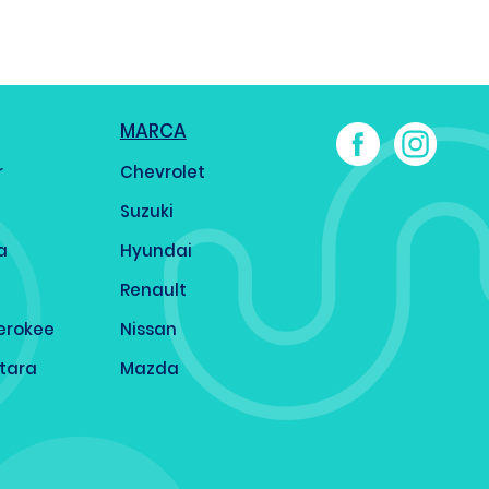
MARCA
r
Chevrolet
Suzuki
a
Hyundai
Renault
erokee
Nissan
itara
Mazda