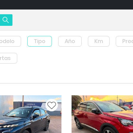
odelo
Tipo
Año
Km
Pre
rtas