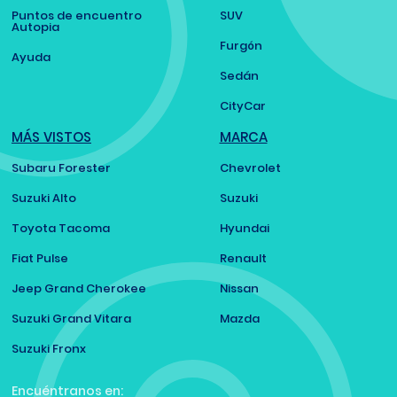
Puntos de encuentro
SUV
Autopia
Furgón
Ayuda
Sedán
CityCar
MÁS VISTOS
MARCA
Subaru Forester
Chevrolet
Suzuki Alto
Suzuki
Toyota Tacoma
Hyundai
Fiat Pulse
Renault
Jeep Grand Cherokee
Nissan
Suzuki Grand Vitara
Mazda
Suzuki Fronx
Encuéntranos en: