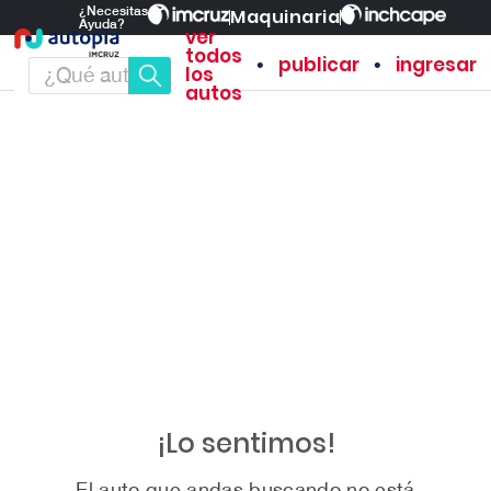
¿Necesitas
Maquinaria
Ayuda?
ver
todos
•
•
publicar
ingresar
los
autos
¡Lo sentimos!
El auto que andas buscando no está