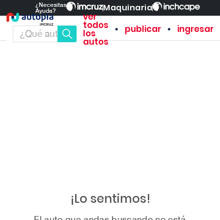
¿Necesitas
Maquinaria
Ayuda?
ver
todos
•
•
publicar
ingresar
los
autos
¡Lo sentimos!
El auto que andas buscando no está