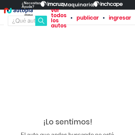
¿Necesitas
Maquinaria
Ayuda?
ver
todos
•
•
publicar
ingresar
los
autos
¡Lo sentimos!
El auto que andas buscando no está