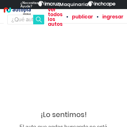
¿Necesitas
Maquinaria
Ayuda?
ver
todos
•
•
publicar
ingresar
los
autos
¡Lo sentimos!
El auto que andas buscando no está