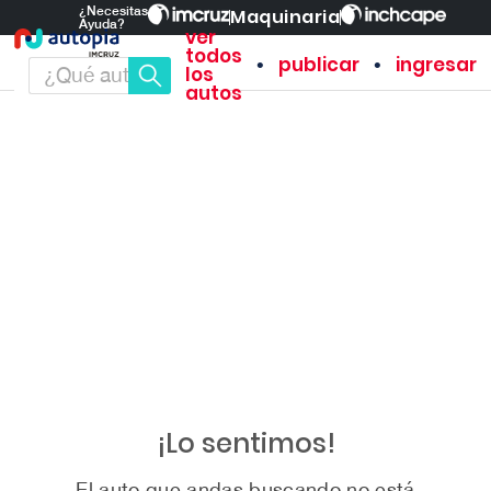
¿Necesitas
Maquinaria
Ayuda?
ver
todos
•
•
publicar
ingresar
los
autos
¡Lo sentimos!
El auto que andas buscando no está