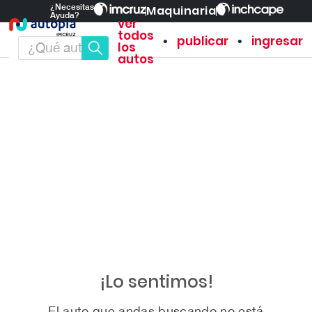
¿Necesitas
Maquinaria
Ayuda?
ver
todos
•
•
publicar
ingresar
los
autos
¡Lo sentimos!
El auto que andas buscando no está