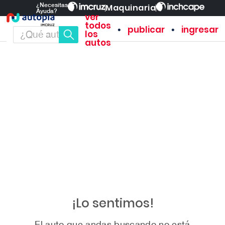
¿Necesitas
Maquinaria
Ayuda?
ver
todos
•
•
publicar
ingresar
los
autos
¡Lo sentimos!
El auto que andas buscando no está