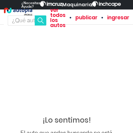
¿Necesitas
Maquinaria
Ayuda?
ver
todos
•
•
publicar
ingresar
los
autos
¡Lo sentimos!
El auto que andas buscando no está