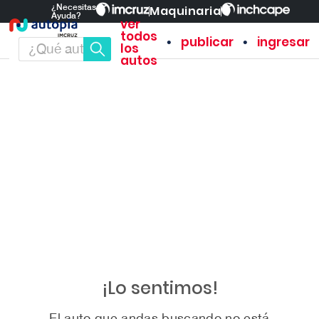
¿Necesitas
Maquinaria
Ayuda?
ver
todos
•
•
publicar
ingresar
los
autos
¡Lo sentimos!
El auto que andas buscando no está