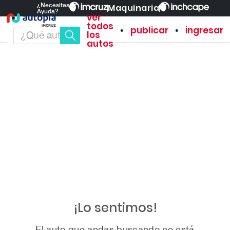
¿Necesitas
Maquinaria
Ayuda?
ver
todos
•
•
publicar
ingresar
los
autos
¡Lo sentimos!
El auto que andas buscando no está