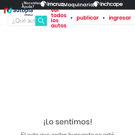
¿Necesitas
Maquinaria
Ayuda?
ver
todos
•
•
publicar
ingresar
los
autos
¡Lo sentimos!
El auto que andas buscando no está