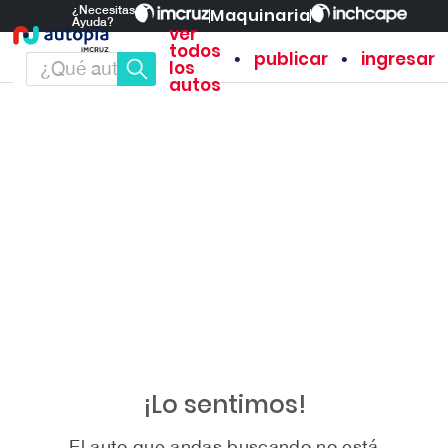
¿Necesitas
Maquinaria
Ayuda?
ver
todos
•
•
publicar
ingresar
los
autos
¡Lo sentimos!
El auto que andas buscando no está