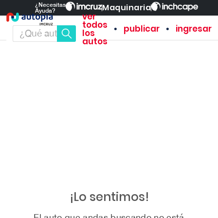
¿Necesitas
Maquinaria
Ayuda?
ver
todos
•
•
publicar
ingresar
los
autos
¡Lo sentimos!
El auto que andas buscando no está