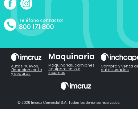
Teléfono contacto:
800 171 800
Maquinaria
Maquinarias, camiones
Autos nuevos,
Compra y venta d
equipamiento e
financiamiento
autos usados
insumos
y seguros
© 2026 Imcruz Comercial S.A. Todos los derechos reservados.