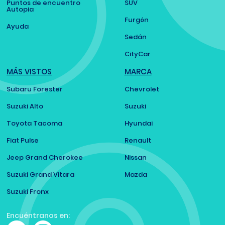
Puntos de encuentro
SUV
Autopia
Furgón
Ayuda
Sedán
CityCar
MÁS VISTOS
MARCA
Subaru Forester
Chevrolet
Suzuki Alto
Suzuki
Toyota Tacoma
Hyundai
Fiat Pulse
Renault
Jeep Grand Cherokee
Nissan
Suzuki Grand Vitara
Mazda
Suzuki Fronx
Encuéntranos en: