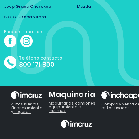
Jeep Grand Cherokee
Mazda
Suzuki Grand Vitara
Encuéntranos en:
Teléfono contacto:
800 171 800
Maquinaria
Maquinarias, camiones
Autos nuevos,
Compra y venta d
equipamiento e
financiamiento
autos usados
insumos
y seguros