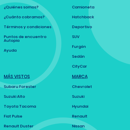
¿Quiénes somos?
Camioneta
¿Cuánto cobramos?
Hatchback
Términos y condiciones
Deportivo
Puntos de encuentro
SUV
Autopia
Furgón
Ayuda
Sedán
CityCar
MÁS VISTOS
MARCA
Subaru Forester
Chevrolet
Suzuki Alto
Suzuki
Toyota Tacoma
Hyundai
Fiat Pulse
Renault
Renault Duster
Nissan